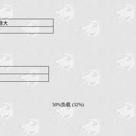
音大
分
50%负载 (32%)