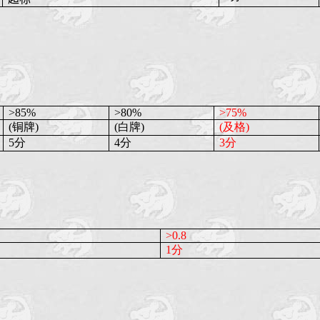
>85%
>80%
>75%
(铜牌)
(白牌)
(及格)
5分
4分
3分
>0.8
1分