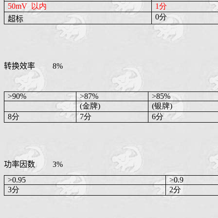
50mV
以内
1分
0分
超标
转换效率
8%
>90%
>87%
>85%
(金牌)
(银牌)
8分
7分
6分
功率因数
3%
>0.95
>0.9
3分
2分