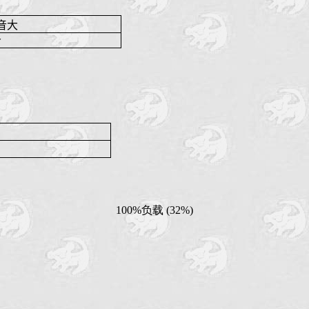
音大
分
100%负载 (32%)