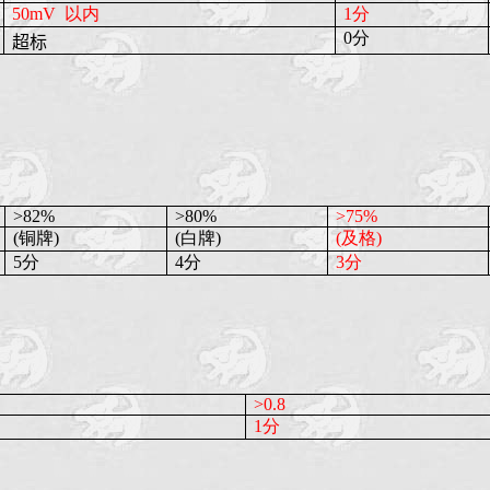
50mV
以内
1分
0分
超标
>82%
>80%
>75%
(铜牌)
(白牌)
(及格)
5分
4分
3分
>0.8
1分