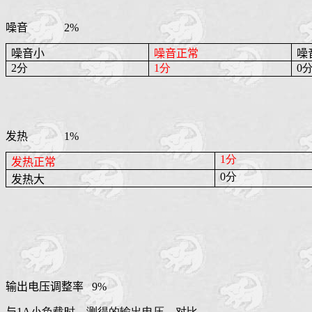
噪音
2%
噪音小
噪音正常
噪
2分
1分
0
发热
1%
1分
发热正常
0分
发热大
输出电压调整率
9%
与
1A小负载时，测得的输出电压，对比