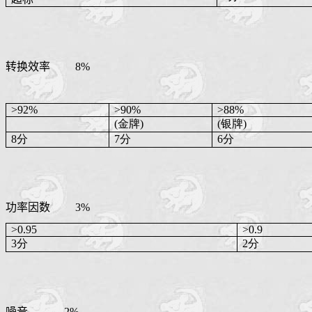
转换效率
8%
>92%
>90%
>88%
(金牌)
(银牌)
8分
7分
6分
功率因数
3%
>0.95
>0.9
3分
2分
噪音
2%