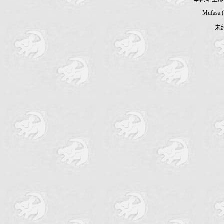
Mufasa 
未