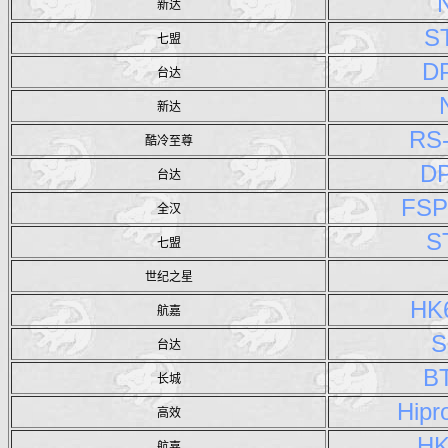
新达
S
七盟
D
台达
新达
RS
酷冷至尊
D
台达
FSP
全汉
S
七盟
世纪之星
HK
航嘉
S
台达
B
长城
Hipr
高效
HK
航嘉