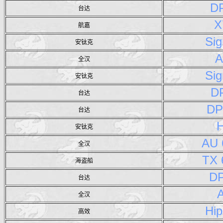
D
台达
X
航嘉
Sig
安钛克
A
全汉
Sig
安钛克
D
台达
DP
台达
安钛克
AU
全汉
TX
海盗船
D
台达
全汉
Hi
高效