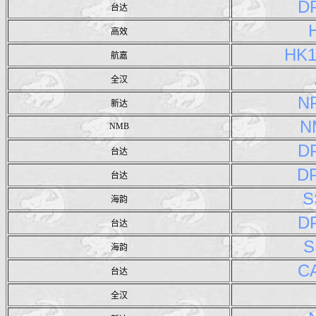
D
台达
高效
HK1
航嘉
全汉
N
新达
N
NMB
D
台达
D
台达
S
海韵
D
台达
S
海韵
C
台达
全汉